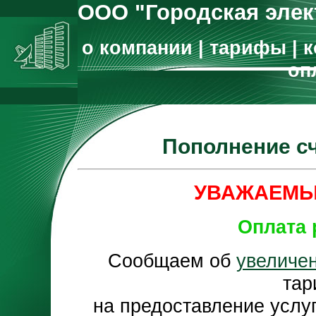
ООО "Городская элек
о компании
|
тарифы
|
к
оп
Пополнение с
УВАЖАЕМЫ
Оплата 
Сообщаем об
увеличе
тар
на предоставление услу